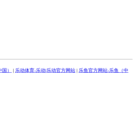
中国）
|
乐动体育-乐动|乐动官方网站
|
乐鱼官方网站-乐鱼（中