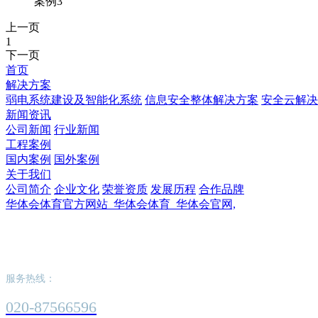
案例3
上一页
1
下一页
首页
解决方案
弱电系统建设及智能化系统
信息安全整体解决方案
安全云解决
新闻资讯
公司新闻
行业新闻
工程案例
国内案例
国外案例
关于我们
公司简介
企业文化
荣誉资质
发展历程
合作品牌
华体会体育官方网站_华体会体育_华体会官网,
华体会体育官方网站_华体会体育_华体会官网
服务热线：
020-87566596